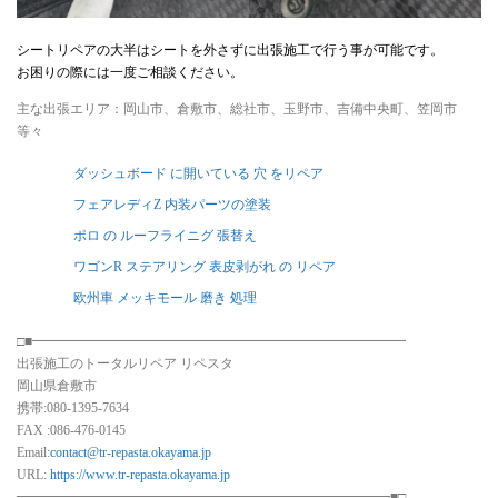
シートリペアの大半はシートを外さずに出張施工で行う事が可能です。
お困りの際には一度ご相談ください。
主な出張エリア：岡山市、倉敷市、総社市、玉野市、吉備中央町、笠岡市
等々
ダッシュボード に開いている 穴 をリペア
フェアレディZ 内装パーツの塗装
ポロ の ルーフライニグ 張替え
ワゴンR ステアリング 表皮剥がれ の リペア
欧州車 メッキモール 磨き 処理
□■━━━━━━━━━━━━━━━━━━━━━━━━━━━━
出張施工のトータルリペア リペスタ
岡山県倉敷市
携帯:080-1395-7634
FAX :086-476-0145
Email:
contact@tr-repasta.okayama.jp
URL:
https://www.tr-repasta.okayama.jp
━━━━━━━━━━━━━━━━━━━━━━━━━━━━■□