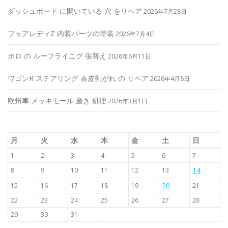
ダッシュボード に開いている 穴 をリペア
2026年7月28日
フェアレディZ 内装パーツの塗装
2026年7月4日
ポロ の ルーフライニグ 張替え
2026年6月11日
ワゴンR ステアリング 表皮剥がれ の リペア
2026年4月8日
欧州車 メッキモール 磨き 処理
2026年3月1日
月
火
水
木
金
土
日
1
2
3
4
5
6
7
14
8
9
10
11
12
13
20
15
16
17
18
19
21
22
23
24
25
26
27
28
29
30
31