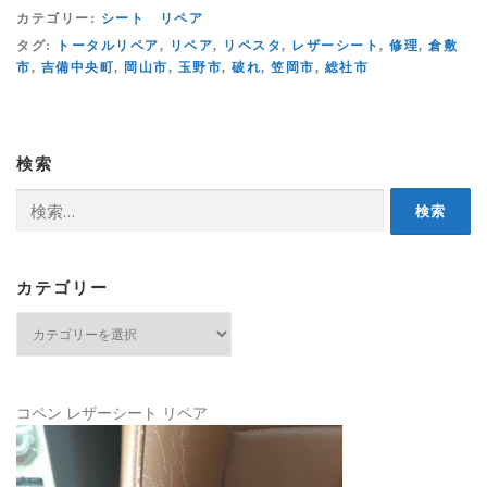
カテゴリー:
シート リペア
タグ:
トータルリペア
,
リペア
,
リペスタ
,
レザーシート
,
修理
,
倉敷
市
,
吉備中央町
,
岡山市
,
玉野市
,
破れ
,
笠岡市
,
総社市
検索
検
索:
カテゴリー
カ
テ
ゴ
リ
ー
コペン レザーシート リペア