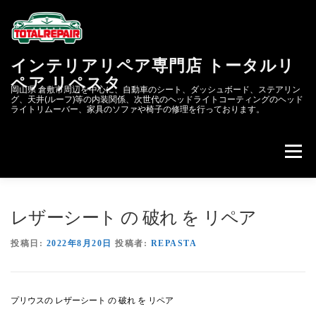
コ
ン
テ
ン
インテリアリペア専門店 トータルリ
ツ
へ
ペア リペスタ
岡山県 倉敷市周辺を中心に、自動車のシート、ダッシュボード、ステアリン
ス
グ、天井(ルーフ)等の内装関係、次世代のヘッドライトコーティングのヘッド
キ
ライトリムーバー、家具のソファや椅子の修理を行っております。
ッ
プ
メニュー
会社概要
次世代のヘッドライトコーティング&リペア
レザーシート の 破れ を リペア
投稿日:
2022年8月20日
投稿者:
REPASTA
リペスタBLOG
スクラッチリペア
プリウスの レザーシート の 破れ を リペア
レザーリペアのカーリペア.JP
自動車内装修理.COM