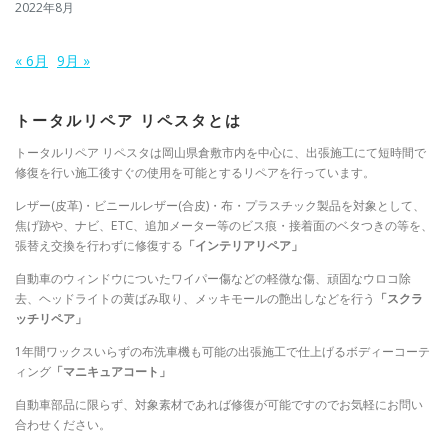
2022年8月
« 6月
9月 »
トータルリペア リペスタとは
トータルリペア リペスタは岡山県倉敷市内を中心に、出張施工にて短時間で
修復を行い施工後すぐの使用を可能とするリペアを行っています。
レザー(皮革)・ビニールレザー(合皮)・布・プラスチック製品を対象として、
焦げ跡や、ナビ、ETC、追加メーター等のビス痕・接着面のベタつきの等を、
張替え交換を行わずに修復する
「インテリアリペア」
自動車のウィンドウについたワイパー傷などの軽微な傷、頑固なウロコ除
去、ヘッドライトの黄ばみ取り、メッキモールの艶出しなどを行う
「スクラ
ッチリペア」
1年間ワックスいらずの布洗車機も可能の出張施工で仕上げるボディーコーテ
ィング
「マニキュアコート」
自動車部品に限らず、対象素材であれば修復が可能ですのでお気軽にお問い
合わせください。