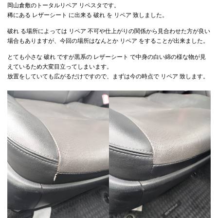
岡山倉敷のトータルリペア リペスタです。
稀にある レザーシート に出来る 破れ を リペア 致しました。
破れ る場所によっては リペア 不可や仕上がりの関係から見合わせた方が良い
インテリアリペア専門サイト-トータルリペア
場合もありますが、今回の場所はなんとか リペア をすることが出来ました。
とても小さな 破れ ですが黒系の レザーシート で中身の白い綿の様な物が見
えているため大変目立ってしまいます。
お問い合わせ
個人情報保護方針
放置をしていても広がるだけですので、まずは今の時点で リペア 致します。
ヘッドライトリペア
トータルリペア リペスタの インテリア リペア