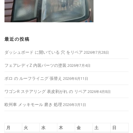
最近の投稿
ダッシュボード に開いている 穴 をリペア
2026年7月28日
フェアレディZ 内装パーツの塗装
2026年7月4日
ポロ の ルーフライニグ 張替え
2026年6月11日
ワゴンR ステアリング 表皮剥がれ の リペア
2026年4月8日
欧州車 メッキモール 磨き 処理
2026年3月1日
月
火
水
木
金
土
日