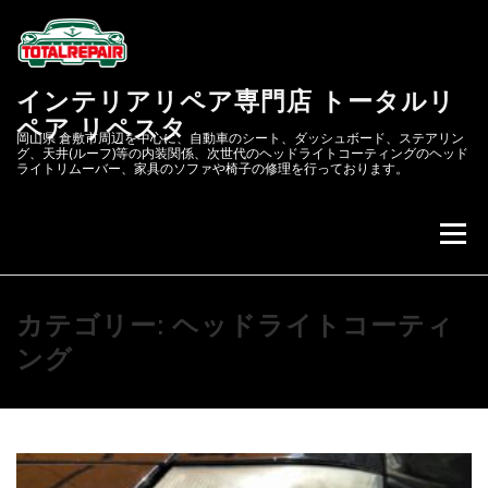
コ
ン
テ
ン
インテリアリペア専門店 トータルリ
ツ
へ
ペア リペスタ
岡山県 倉敷市周辺を中心に、自動車のシート、ダッシュボード、ステアリン
ス
グ、天井(ルーフ)等の内装関係、次世代のヘッドライトコーティングのヘッド
キ
ライトリムーバー、家具のソファや椅子の修理を行っております。
ッ
プ
メニュー
会社概要
次世代のヘッドライトコーティング&リペア
カテゴリー:
ヘッドライトコーティ
ング
リペスタBLOG
スクラッチリペア
レザーリペアのカーリペア.JP
自動車内装修理.COM