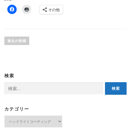
その他
投
稿
過去の投稿
ナ
ビ
ゲ
ー
検索
シ
ョ
検
索:
ン
カテゴリー
カ
テ
ゴ