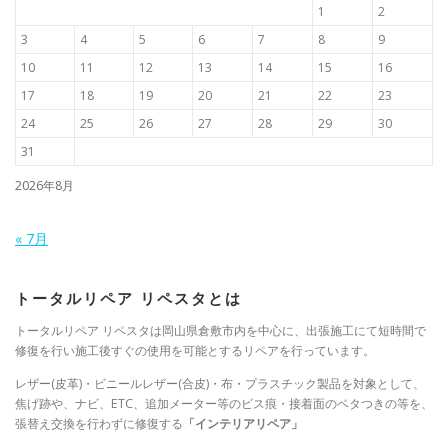
1
2
3
4
5
6
7
8
9
10
11
12
13
14
15
16
17
18
19
20
21
22
23
24
25
26
27
28
29
30
31
2026年8月
« 7月
トータルリペア リペスタとは
トータルリペア リペスタは岡山県倉敷市内を中心に、出張施工にて短時間で
修復を行い施工後すぐの使用を可能とするリペアを行っています。
レザー(皮革)・ビニールレザー(合皮)・布・プラスチック製品を対象として、
焦げ跡や、ナビ、ETC、追加メーター等のビス痕・接着面のベタつきの等を、
張替え交換を行わずに修復する
「インテリアリペア」