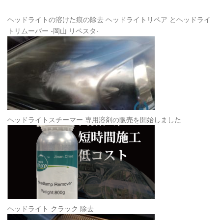
リ
ー
ヘッドライトの溶けた痕の除去 ヘッドライトリペア とヘッドライ
トリムーバー -岡山 リペスタ-
ヘッドライトスチーマー 専用溶剤の販売を開始しました
ヘッドライト クラック 除去