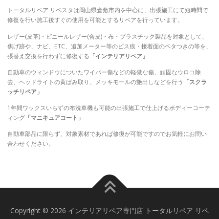
トータルリペア リペスタは岡山県倉敷市内を中心に、出張施工にて短時間で
修復を行い施工後すぐの使用を可能とするリペアを行っています。
レザー(皮革)・ビニールレザー(合皮)・布・プラスチック製品を対象として、
焦げ跡や、ナビ、ETC、追加メーター等のビス痕・接着面のベタつきの等を、
張替え交換を行わずに修復する
「インテリアリペア」
自動車のウィンドウについたワイパー傷などの軽微な傷、頑固なウロコ除
去、ヘッドライトの黄ばみ取り、メッキモールの艶出しなどを行う
「スクラ
ッチリペア」
1年間ワックスいらずの布洗車機も可能の出張施工で仕上げるボディーコーテ
ィング
「マニキュアコート」
自動車部品に限らず、対象素材であれば修復が可能ですのでお気軽にお問い
合わせください。
Copyright © 2026 インテリアリペア専門店 トータルリペア リペ