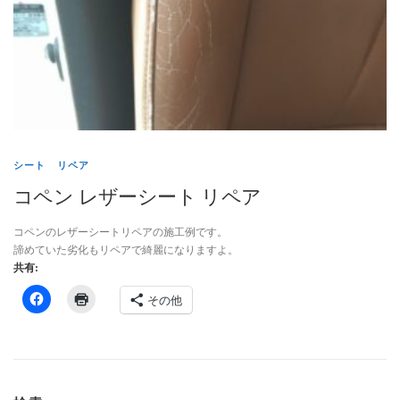
インテリアリペア専門サイト-トータルリペア
お問い合わせ
個人情報保護方針
シート リペア
コペン レザーシート リペア
ヘッドライトリペア
コペンのレザーシートリペアの施工例です。
諦めていた劣化もリペアで綺麗になりますよ。
トータルリペア リペスタの インテリア リペア
共有:
その他