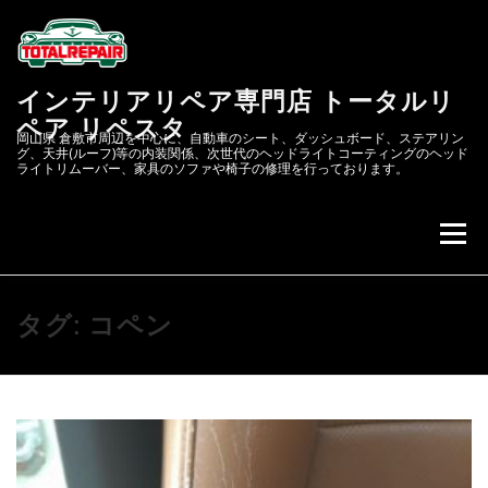
コ
ン
テ
ン
インテリアリペア専門店 トータルリ
ツ
へ
ペア リペスタ
岡山県 倉敷市周辺を中心に、自動車のシート、ダッシュボード、ステアリン
ス
グ、天井(ルーフ)等の内装関係、次世代のヘッドライトコーティングのヘッド
キ
ライトリムーバー、家具のソファや椅子の修理を行っております。
ッ
プ
メニュー
会社概要
次世代のヘッドライトコーティング&リペア
タグ:
コペン
リペスタBLOG
スクラッチリペア
レザーリペアのカーリペア.JP
自動車内装修理.COM