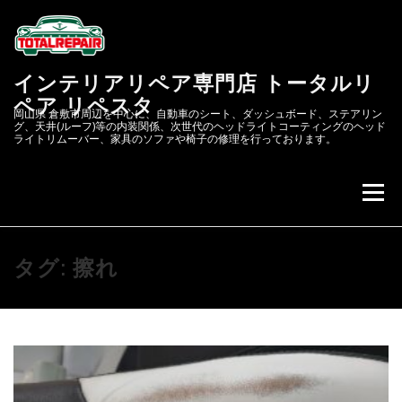
コ
ン
テ
ン
インテリアリペア専門店 トータルリ
ツ
へ
ペア リペスタ
岡山県 倉敷市周辺を中心に、自動車のシート、ダッシュボード、ステアリン
ス
グ、天井(ルーフ)等の内装関係、次世代のヘッドライトコーティングのヘッド
キ
ライトリムーバー、家具のソファや椅子の修理を行っております。
ッ
プ
メニュー
会社概要
次世代のヘッドライトコーティング&リペア
タグ:
擦れ
リペスタBLOG
スクラッチリペア
レザーリペアのカーリペア.JP
自動車内装修理.COM