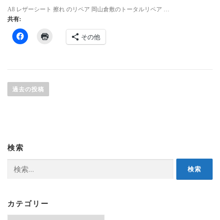
A8 レザーシート 擦れ のリペア 岡山倉敷のトータルリペア …
共有:
その他
投
稿
過去の投稿
ナ
ビ
ゲ
ー
検索
シ
ョ
検
索:
ン
カテゴリー
カ