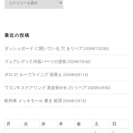
テ
ゴ
リ
ー
最近の投稿
ダッシュボード に開いている 穴 をリペア
2026年7月28日
フェアレディZ 内装パーツの塗装
2026年7月4日
ポロ の ルーフライニグ 張替え
2026年6月11日
ワゴンR ステアリング 表皮剥がれ の リペア
2026年4月8日
欧州車 メッキモール 磨き 処理
2026年3月1日
月
火
水
木
金
土
日
1
2