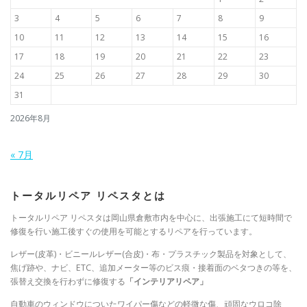
3
4
5
6
7
8
9
10
11
12
13
14
15
16
17
18
19
20
21
22
23
24
25
26
27
28
29
30
31
2026年8月
« 7月
トータルリペア リペスタとは
トータルリペア リペスタは岡山県倉敷市内を中心に、出張施工にて短時間で
修復を行い施工後すぐの使用を可能とするリペアを行っています。
レザー(皮革)・ビニールレザー(合皮)・布・プラスチック製品を対象として、
焦げ跡や、ナビ、ETC、追加メーター等のビス痕・接着面のベタつきの等を、
張替え交換を行わずに修復する
「インテリアリペア」
自動車のウィンドウについたワイパー傷などの軽微な傷、頑固なウロコ除