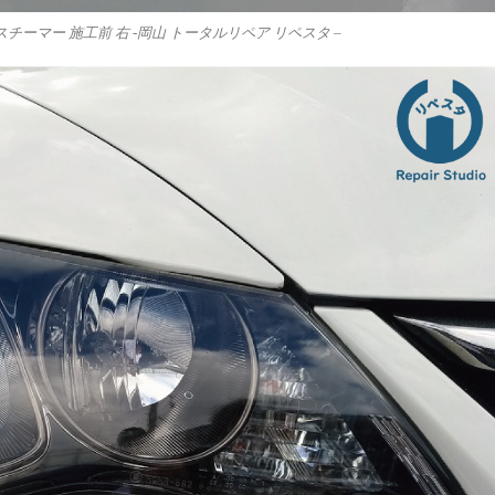
チーマー 施工前 右 -岡山 トータルリペア リペスタ –