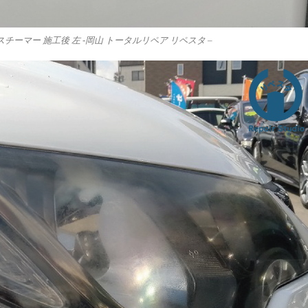
チーマー 施工後 左 -岡山 トータルリペア リペスタ –