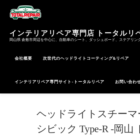
コ
ン
テ
ン
インテリアリペア専門店 トータルリ
ツ
へ
岡山県 倉敷市周辺を中心に、自動車のシート、ダッシュボード、ステアリン
ス
キ
会社概要
次世代のヘッドライトコーティング&リペア
ッ
プ
インテリアリペア専門サイト-トータルリペア
お問い合わ
ヘッドライトスチーマ
シビック Type-R -岡