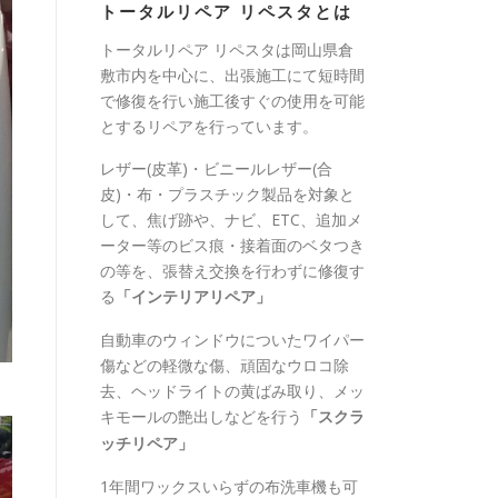
トータルリペア リペスタとは
トータルリペア リペスタは岡山県倉
敷市内を中心に、出張施工にて短時間
で修復を行い施工後すぐの使用を可能
とするリペアを行っています。
レザー(皮革)・ビニールレザー(合
皮)・布・プラスチック製品を対象と
して、焦げ跡や、ナビ、ETC、追加メ
ーター等のビス痕・接着面のベタつき
の等を、張替え交換を行わずに修復す
る
「インテリアリペア」
自動車のウィンドウについたワイパー
傷などの軽微な傷、頑固なウロコ除
去、ヘッドライトの黄ばみ取り、メッ
キモールの艶出しなどを行う
「スクラ
ッチリペア」
1年間ワックスいらずの布洗車機も可