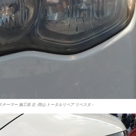
チーマー 施工前 左 -岡山 トータルリペア リペスタ –