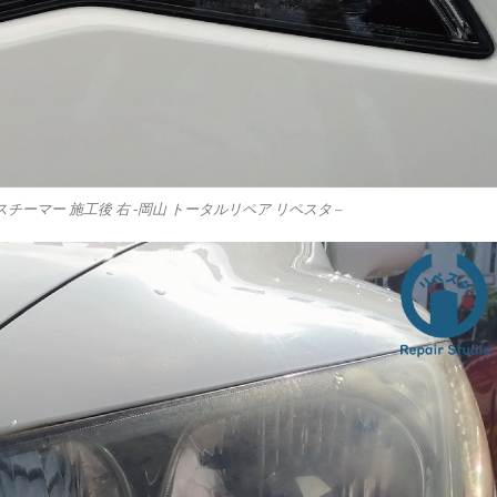
チーマー 施工後 右 -岡山 トータルリペア リペスタ –