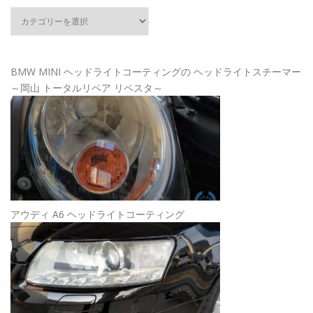
カ
テ
ゴ
リ
ー
BMW MINI ヘッドライトコーティングの ヘッドライトスチーマー
～岡山 トータルリペア リペスタ～
アウディ A6 ヘッドライトコーティング