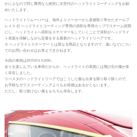
かに上なので同じ費用なら絶対に次世代のヘッドライトコーティングをお勧
めいたします。
ヘッドライトリムーバーは、海外よりメーカーから直接取り寄せたオールプ
レイス 社 ヘッドライトコーティング専用の溶剤を専用カップでスチーム状態
にし、ヘッドライトへ溶剤をスチーマーをしていくことで溶剤がヘッドライ
ト表面を溶解しながら定着をする最新のヘッドライトリペアです。
※ ヘッドライトスチーマー とは異なる商品となりますので、違いなどについ
てのお問い合わせはお答えできかねます。
今回の車両はHONDA S2000。
走りを楽しんでいる車両だからか、ヘッドライトの表面には飛び石の傷が多
く存在しました。
リペスタのヘッドライトリペアではこうした傷も出来る限り取り除くので、
お手軽なガラスコーティングよりもお得感はあるかともいます。
ただし、取り除けない傷ももちろん存在します。