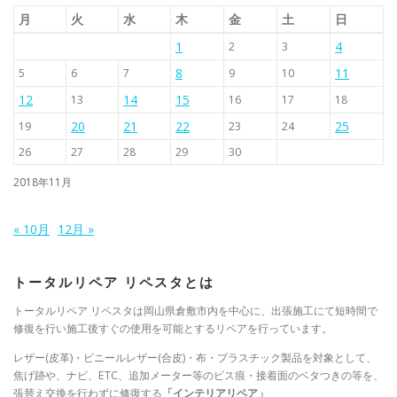
月
火
水
木
金
土
日
1
4
2
3
8
11
5
6
7
9
10
12
14
15
13
16
17
18
20
21
22
25
19
23
24
26
27
28
29
30
2018年11月
« 10月
12月 »
トータルリペア リペスタとは
トータルリペア リペスタは岡山県倉敷市内を中心に、出張施工にて短時間で
修復を行い施工後すぐの使用を可能とするリペアを行っています。
レザー(皮革)・ビニールレザー(合皮)・布・プラスチック製品を対象として、
焦げ跡や、ナビ、ETC、追加メーター等のビス痕・接着面のベタつきの等を、
張替え交換を行わずに修復する
「インテリアリペア」