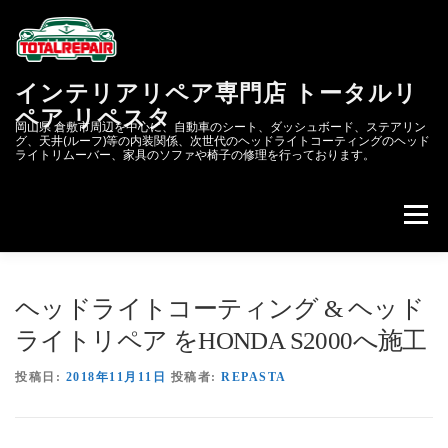
コ
ン
テ
ン
インテリアリペア専門店 トータルリ
ツ
へ
ペア リペスタ
岡山県 倉敷市周辺を中心に、自動車のシート、ダッシュボード、ステアリン
ス
グ、天井(ルーフ)等の内装関係、次世代のヘッドライトコーティングのヘッド
キ
ライトリムーバー、家具のソファや椅子の修理を行っております。
ッ
プ
メニュー
会社概要
次世代のヘッドライトコーティング&リペア
ヘッドライトコーティング & ヘッド
ライトリペア をHONDA S2000へ施工
リペスタBLOG
スクラッチリペア
投稿日:
2018年11月11日
投稿者:
REPASTA
レザーリペアのカーリペア.JP
自動車内装修理.COM