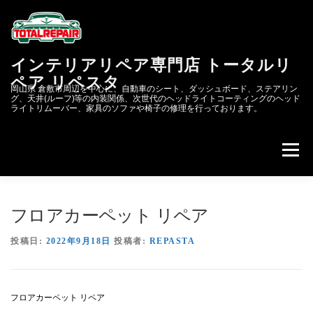
コ
ン
テ
ン
インテリアリペア専門店 トータルリ
ツ
へ
ペア リペスタ
岡山県 倉敷市周辺を中心に、自動車のシート、ダッシュボード、ステアリン
ス
グ、天井(ルーフ)等の内装関係、次世代のヘッドライトコーティングのヘッド
キ
ライトリムーバー、家具のソファや椅子の修理を行っております。
ッ
プ
メニュー
会社概要
次世代のヘッドライトコーティング&リペア
フロアカーペット リペア
投稿日:
2022年9月18日
投稿者:
REPASTA
リペスタBLOG
スクラッチリペア
フロアカーペット リペア
レザーリペアのカーリペア.JP
自動車内装修理.COM