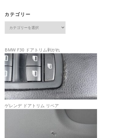
カテゴリー
カ
テ
ゴ
リ
ー
BMW F30 ドアトリム剥がれ
ゲレンデ ドアトリム リペア