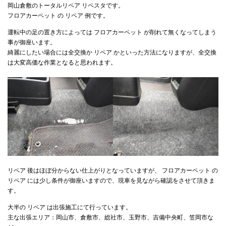
岡山倉敷のトータルリペア リペスタです。
フロアカーペット の リペア 例です。
運転中の足の置き方によっては フロアカーペット が削れて無くなってしまう
インテリアリペア専門サイト-トータルリペア
事が御座います。
綺麗にしたい場合には全交換か リペア かといった方法になりますが、全交換
は大変高価な作業となると思われます。
お問い合わせ
個人情報保護方針
ヘッドライトリペア
トータルリペア リペスタの インテリア リペア
リペア 後はほぼ分からない仕上がりとなっていますが、 フロアカーペット の
リペア には少し条件が御座いますので、現車を見ながら確認をさせて頂きま
す。
大半の リペア は出張施工にて行っています。
主な出張エリア：岡山市、倉敷市、総社市、玉野市、吉備中央町、笠岡市な