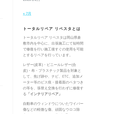
« 7月
トータルリペア リペスタとは
トータルリペア リペスタは岡山県倉
敷市内を中心に、出張施工にて短時間
で修復を行い施工後すぐの使用を可能
とするリペアを行っています。
レザー(皮革)・ビニールレザー(合
皮)・布・プラスチック製品を対象と
して、焦げ跡や、ナビ、ETC、追加メ
ーター等のビス痕・接着面のベタつき
の等を、張替え交換を行わずに修復す
る
「インテリアリペア」
自動車のウィンドウについたワイパー
傷などの軽微な傷、頑固なウロコ除