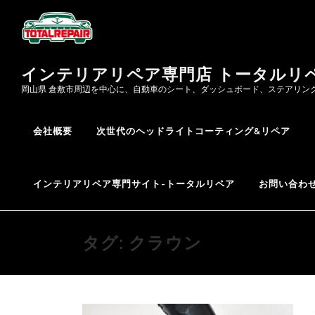
コ
ン
テ
ン
インテリアリペア専門店 トータルリ
ツ
へ
岡山県 倉敷市周辺を中心に、自動車のシート、ダッシュボード、ステアリン
ス
キ
会社概要
次世代のヘッドライトコーティング&リペア
ッ
プ
インテリアリペア専門サイト-トータルリペア
お問い合わ
タグ:
クラウン