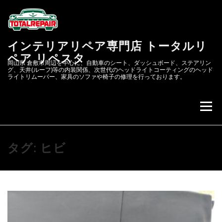
コ
ン
テ
ン
インテリアリペア専門店 トータルリ
ツ
へ
ペア リペスタ
岡山県 倉敷市周辺を中心に、自動車のシート、ダッシュボード、ステアリン
ス
グ、天井(ルーフ)等の内装関係、次世代のヘッドライトコーティングのヘッド
キ
ライトリムーバー、家具のソファや椅子の修理を行っております。
ッ
プ
メニュー
会社概要
次世代のヘッドライトコーティング&リペア
タグ:
ヒビ
リペスタBLOG
スクラッチリペア
レザーリペアのカーリペア.JP
自動車内装修理.COM