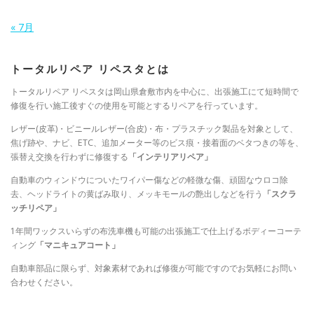
« 7月
トータルリペア リペスタとは
トータルリペア リペスタは岡山県倉敷市内を中心に、出張施工にて短時間で
修復を行い施工後すぐの使用を可能とするリペアを行っています。
レザー(皮革)・ビニールレザー(合皮)・布・プラスチック製品を対象として、
焦げ跡や、ナビ、ETC、追加メーター等のビス痕・接着面のベタつきの等を、
張替え交換を行わずに修復する
「インテリアリペア」
自動車のウィンドウについたワイパー傷などの軽微な傷、頑固なウロコ除
去、ヘッドライトの黄ばみ取り、メッキモールの艶出しなどを行う
「スクラ
ッチリペア」
1年間ワックスいらずの布洗車機も可能の出張施工で仕上げるボディーコーテ
ィング
「マニキュアコート」
自動車部品に限らず、対象素材であれば修復が可能ですのでお気軽にお問い
合わせください。