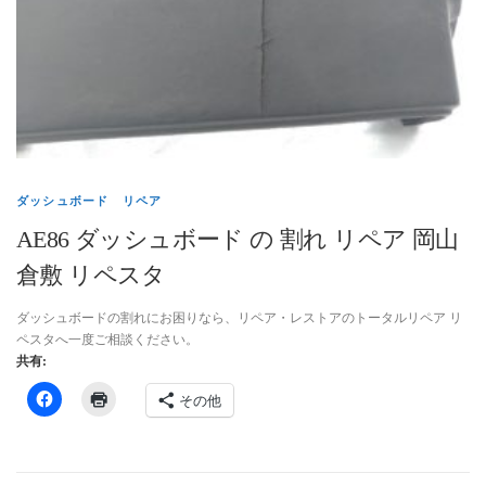
インテリアリペア専門サイト-トータルリペア
お問い合わせ
個人情報保護方針
ダッシュボード リペア
AE86 ダッシュボード の 割れ リペア 岡山
ヘッドライトリペア
倉敷 リペスタ
トータルリペア リペスタの インテリア リペア
ダッシュボードの割れにお困りなら、リペア・レストアのトータルリペア リ
ペスタへ一度ご相談ください。
共有:
その他