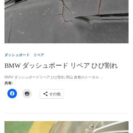
インテリアリペア専門サイト-トータルリペア
お問い合わせ
個人情報保護方針
ダッシュボード リペア
BMW ダッシュボード リペア ひび割れ
ヘッドライトリペア
BMW ダッシュボードリペア ひび割れ 岡山 倉敷のトータル …
共有:
トータルリペア リペスタの インテリア リペア
その他