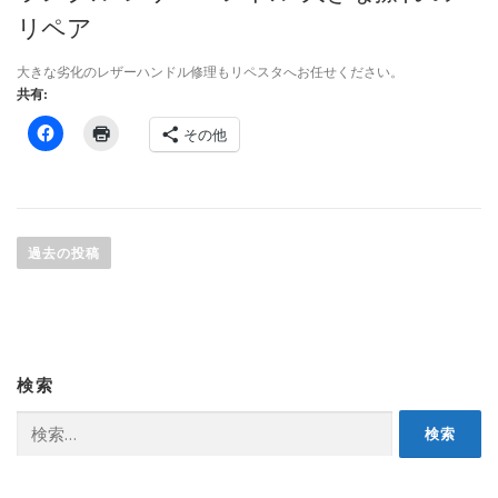
リペア
大きな劣化のレザーハンドル修理もリペスタへお任せください。
共有:
その他
投
稿
過去の投稿
ナ
ビ
ゲ
ー
検索
シ
ョ
検
索:
ン