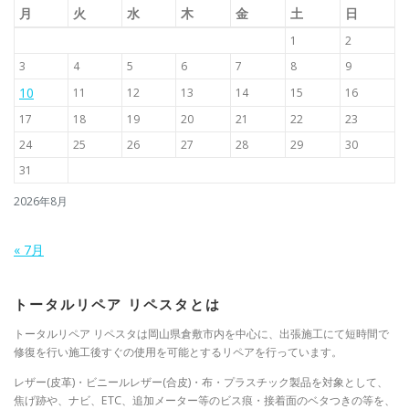
月
火
水
木
金
土
日
1
2
3
4
5
6
7
8
9
10
11
12
13
14
15
16
17
18
19
20
21
22
23
24
25
26
27
28
29
30
31
2026年8月
« 7月
トータルリペア リペスタとは
トータルリペア リペスタは岡山県倉敷市内を中心に、出張施工にて短時間で
修復を行い施工後すぐの使用を可能とするリペアを行っています。
レザー(皮革)・ビニールレザー(合皮)・布・プラスチック製品を対象として、
焦げ跡や、ナビ、ETC、追加メーター等のビス痕・接着面のベタつきの等を、