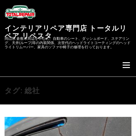
コ
ン
テ
ン
インテリアリペア専門店 トータルリ
ツ
へ
ペア リペスタ
岡山県 倉敷市周辺を中心に、自動車のシート、ダッシュボード、ステアリン
ス
グ、天井(ルーフ)等の内装関係、次世代のヘッドライトコーティングのヘッド
キ
ライトリムーバー、家具のソファや椅子の修理を行っております。
ッ
プ
メニュー
会社概要
次世代のヘッドライトコーティング&リペア
タグ:
総社
リペスタBLOG
スクラッチリペア
レザーリペアのカーリペア.JP
自動車内装修理.COM