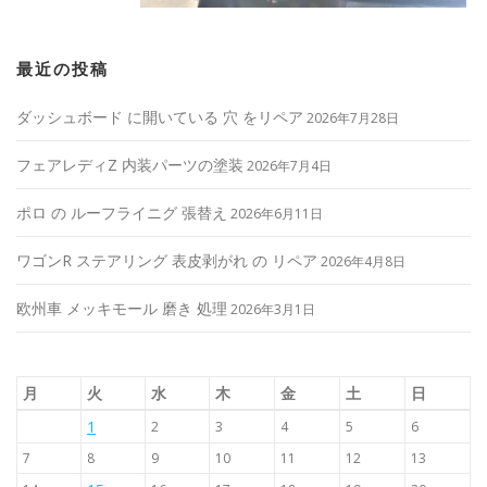
最近の投稿
ダッシュボード に開いている 穴 をリペア
2026年7月28日
フェアレディZ 内装パーツの塗装
2026年7月4日
ポロ の ルーフライニグ 張替え
2026年6月11日
ワゴンR ステアリング 表皮剥がれ の リペア
2026年4月8日
欧州車 メッキモール 磨き 処理
2026年3月1日
月
火
水
木
金
土
日
1
2
3
4
5
6
7
8
9
10
11
12
13