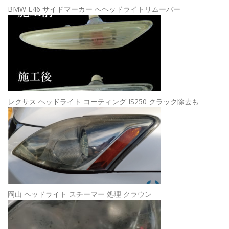
ー
BMW E46 サイドマーカー へヘッドライトリムーバー
レクサス ヘッドライト コーティング IS250 クラック除去も
岡山 ヘッドライト スチーマー 処理 クラウン