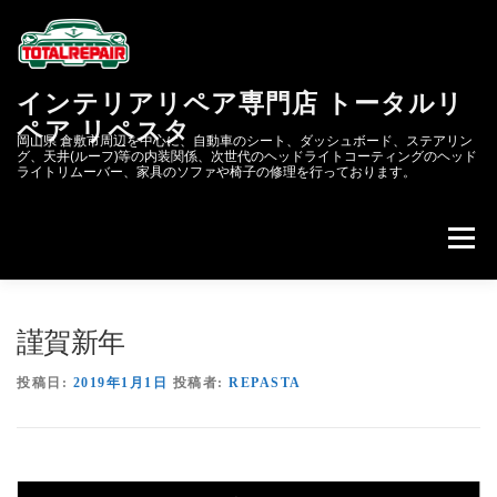
コ
ン
テ
ン
インテリアリペア専門店 トータルリ
ツ
へ
ペア リペスタ
岡山県 倉敷市周辺を中心に、自動車のシート、ダッシュボード、ステアリン
ス
グ、天井(ルーフ)等の内装関係、次世代のヘッドライトコーティングのヘッド
キ
ライトリムーバー、家具のソファや椅子の修理を行っております。
ッ
プ
メニュー
会社概要
次世代のヘッドライトコーティング&リペア
謹賀新年
投稿日:
2019年1月1日
投稿者:
REPASTA
リペスタBLOG
スクラッチリペア
レザーリペアのカーリペア.JP
自動車内装修理.COM