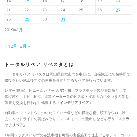
15
14
16
17
18
19
20
27
21
22
23
24
25
26
29
31
28
30
2019年1月
« 12月
2月 »
トータルリペア リペスタとは
トータルリペア リペスタは岡山県倉敷市内を中心に、出張施工にて短時間で
修復を行い施工後すぐの使用を可能とするリペアを行っています。
レザー(皮革)・ビニールレザー(合皮)・布・プラスチック製品を対象として、
焦げ跡や、ナビ、ETC、追加メーター等のビス痕・接着面のベタつきの等を、
張替え交換を行わずに修復する
「インテリアリペア」
自動車のウィンドウについたワイパー傷などの軽微な傷、頑固なウロコ除
去、ヘッドライトの黄ばみ取り、メッキモールの艶出しなどを行う
「スクラ
ッチリペア」
1年間ワックスいらずの布洗車機も可能の出張施工で仕上げるボディーコーテ