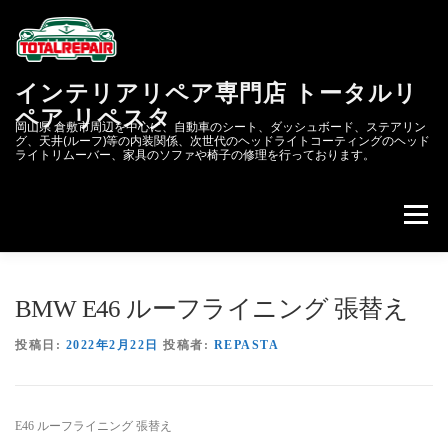
コ
ン
テ
ン
インテリアリペア専門店 トータルリ
ツ
へ
ペア リペスタ
岡山県 倉敷市周辺を中心に、自動車のシート、ダッシュボード、ステアリン
ス
グ、天井(ルーフ)等の内装関係、次世代のヘッドライトコーティングのヘッド
キ
ライトリムーバー、家具のソファや椅子の修理を行っております。
ッ
プ
メニュー
会社概要
次世代のヘッドライトコーティング&リペア
BMW E46 ルーフライニング 張替え
投稿日:
2022年2月22日
投稿者:
REPASTA
リペスタBLOG
スクラッチリペア
E46 ルーフライニング 張替え
レザーリペアのカーリペア.JP
自動車内装修理.COM