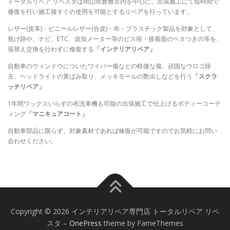
トータルリペア リペスタは岡山県倉敷市内を中心に、出張施工にて短時間で
修復を行い施工後すぐの使用を可能とするリペアを行っています。
レザー(皮革)・ビニールレザー(合皮)・布・プラスチック製品を対象として、
焦げ跡や、ナビ、ETC、追加メーター等のビス痕・接着面のベタつきの等を、
張替え交換を行わずに修復する
「インテリアリペア」
自動車のウィンドウについたワイパー傷などの軽微な傷、頑固なウロコ除
去、ヘッドライトの黄ばみ取り、メッキモールの艶出しなどを行う
「スクラ
ッチリペア」
1年間ワックスいらずの布洗車機も可能の出張施工で仕上げるボディーコーテ
ィング
「マニキュアコート」
自動車部品に限らず、対象素材であれば修復が可能ですのでお気軽にお問い
合わせください。
Copyright © 2026 インテリアリペア専門店 トータルリペア リペ
スタ
–
OnePress
theme by FameThemes