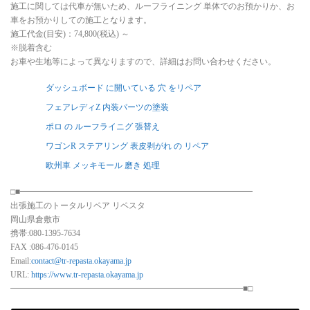
施工に関しては代車が無いため、ルーフライニング 単体でのお預かりか、お
車をお預かりしての施工となります。
施工代金(目安)：74,800(税込) ～
※脱着含む
お車や生地等によって異なりますので、詳細はお問い合わせください。
ダッシュボード に開いている 穴 をリペア
フェアレディZ 内装パーツの塗装
ポロ の ルーフライニグ 張替え
ワゴンR ステアリング 表皮剥がれ の リペア
欧州車 メッキモール 磨き 処理
□■━━━━━━━━━━━━━━━━━━━━━━━━━━━━
出張施工のトータルリペア リペスタ
岡山県倉敷市
携帯:080-1395-7634
FAX :086-476-0145
Email:
contact@tr-repasta.okayama.jp
URL:
https://www.tr-repasta.okayama.jp
━━━━━━━━━━━━━━━━━━━━━━━━━━━━■□