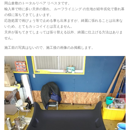
岡山倉敷のトータルリペア リペスタです。
輸入車で特に多い天井の垂れ、 ルーフライニング の生地が経年劣化で垂れ幕
の様に落ちてきてしまいます。
インテリアリペア専門サイト-トータルリペア
応急処置で画びょう等で止める事も出来ますが、綺麗に張れることは出来な
いため、とてもカッコイイとは言えません。
天井が落ちてきてしまっては張り替える以外、綺麗に仕上げる方法はありま
せん。
お問い合わせ
個人情報保護方針
施工前の写真はないので、施工後の画像のみ掲載します。
ヘッドライトリペア
トータルリペア リペスタの インテリア リペア