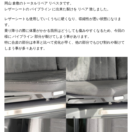
岡山 倉敷のトータルリペア リペスタです。
レザーシートの パイプライン に出来た裂けを リペア 致しました。
レザーシートも使用していくうちに硬くなり、収縮性が悪い状態になりま
インテリアリペア専門サイト-トータルリペア
す。
乗り降りの際に体重がかかる箇所はどうしても傷みやすくなるため、今回の
様に パイプライン 部分が裂けてしまう事があります。
お問い合わせ
個人情報保護方針
特に合皮の部分は本革と比べて劣化が早く、他の部分でもひび割れや裂けて
しまう事が多々あります。
ヘッドライトリペア
トータルリペア リペスタの インテリア リペア