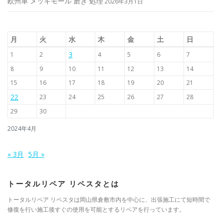
欧州車 メッキモール 磨き 処理
2026年3月1日
月
火
水
木
金
土
日
3
1
2
4
5
6
7
8
9
10
11
12
13
14
15
16
17
18
19
20
21
22
23
24
25
26
27
28
29
30
2024年4月
« 3月
5月 »
トータルリペア リペスタとは
トータルリペア リペスタは岡山県倉敷市内を中心に、出張施工にて短時間で
修復を行い施工後すぐの使用を可能とするリペアを行っています。