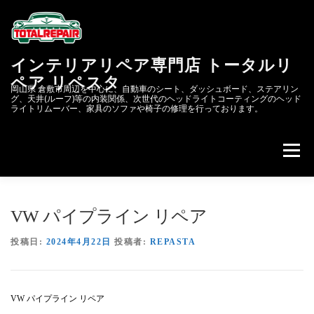
コ
ン
テ
ン
インテリアリペア専門店 トータルリ
ツ
へ
ペア リペスタ
岡山県 倉敷市周辺を中心に、自動車のシート、ダッシュボード、ステアリン
ス
グ、天井(ルーフ)等の内装関係、次世代のヘッドライトコーティングのヘッド
キ
ライトリムーバー、家具のソファや椅子の修理を行っております。
ッ
プ
メニュー
会社概要
次世代のヘッドライトコーティング&リペア
VW パイプライン リペア
投稿日:
2024年4月22日
投稿者:
REPASTA
リペスタBLOG
スクラッチリペア
VW パイプライン リペア
レザーリペアのカーリペア.JP
自動車内装修理.COM