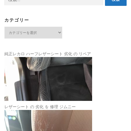
索:
カテゴリー
カ
テ
ゴ
リ
ー
純正レカロ ハーフレザーシート 劣化 の リペア
レザーシート の 劣化 を 修理 ジムニー