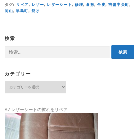
タグ:
リペア
,
レザー
,
レザーシート
,
修理
,
倉敷
,
合皮
,
吉備中央町
,
岡山
,
早島町
,
裂け
検索
検
索:
カテゴリー
カ
テ
ゴ
リ
ー
A7 レザーシートの擦れをリペア