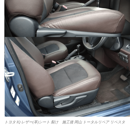
トヨタ IQ レザー(革)シート 裂け 施工後 岡山 トータルリペア リペスタ