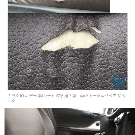
トヨタ IQ レザー(革)シート 裂け 施工前 – 岡山 トータルリペア リペ
スタ –