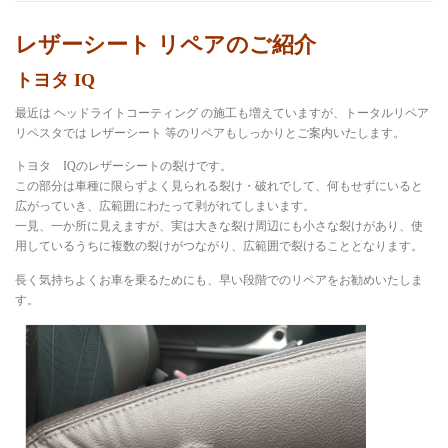
レザーシート リペアのご紹介
インテリアリペア専門サイト-トータルリペア
トヨタ IQ
最近は ヘッドライトコーティング の施工も増えていますが、トータルリペア
リペスタでは レザーシート 等のリペアもしっかりとご案内いたします。
お問い合わせ
個人情報保護方針
トヨタ IQのレザーシートの裂けです。
この部分は車種に限らずよく見られる裂け・破れでして、何もせずにいると
広がっていき、広範囲にわたって剥がれてしまいます。
ヘッドライトリペア
一見、一か所に見えますが、実は大きな裂け周辺にも小さな裂けがあり、使
用しているうちに複数の裂けがつながり、広範囲で裂けることとなります。
長く気持ちよくお車を乗るためにも、早い段階でのリペアをお勧めいたしま
トータルリペア リペスタの インテリア リペア
す。