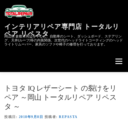
コ
ン
テ
ン
インテリアリペア専門店 トータルリ
ツ
へ
ペア リペスタ
岡山県 倉敷市周辺を中心に、自動車のシート、ダッシュボード、ステアリン
ス
グ、天井(ルーフ)等の内装関係、次世代のヘッドライトコーティングのヘッド
キ
ライトリムーバー、家具のソファや椅子の修理を行っております。
ッ
プ
メニュー
会社概要
次世代のヘッドライトコーティング&リペア
トヨタ IQ レザーシート の裂けをリ
ペア ～岡山 トータルリペア リペス
リペスタBLOG
スクラッチリペア
タ ～
投稿日:
2018年9月8日
投稿者:
REPASTA
レザーリペアのカーリペア.JP
自動車内装修理.COM