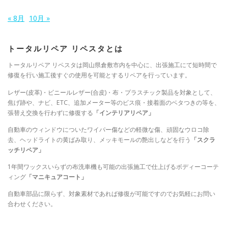
« 8月
10月 »
トータルリペア リペスタとは
トータルリペア リペスタは岡山県倉敷市内を中心に、出張施工にて短時間で
修復を行い施工後すぐの使用を可能とするリペアを行っています。
レザー(皮革)・ビニールレザー(合皮)・布・プラスチック製品を対象として、
焦げ跡や、ナビ、ETC、追加メーター等のビス痕・接着面のベタつきの等を、
張替え交換を行わずに修復する
「インテリアリペア」
自動車のウィンドウについたワイパー傷などの軽微な傷、頑固なウロコ除
去、ヘッドライトの黄ばみ取り、メッキモールの艶出しなどを行う
「スクラ
ッチリペア」
1年間ワックスいらずの布洗車機も可能の出張施工で仕上げるボディーコーテ
ィング
「マニキュアコート」
自動車部品に限らず、対象素材であれば修復が可能ですのでお気軽にお問い
合わせください。